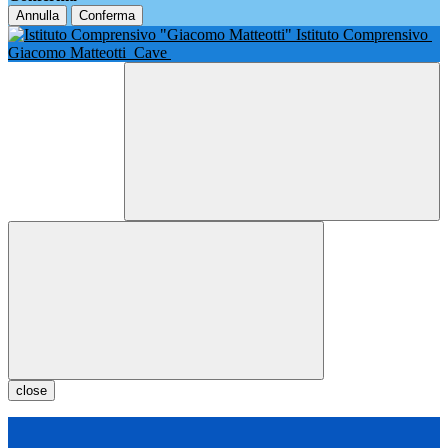
Annulla
Conferma
Istituto Comprensivo
Giacomo Matteotti
Cave
close