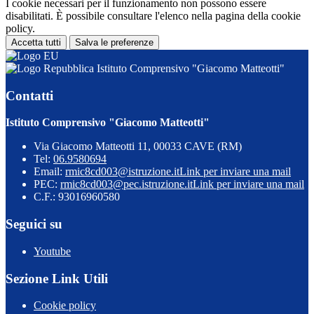
I cookie necessari per il funzionamento non possono essere
disabilitati. È possibile consultare l'elenco nella pagina della cookie
policy.
Accetta tutti
Salva le preferenze
Istituto Comprensivo "Giacomo Matteotti"
Contatti
Istituto Comprensivo "Giacomo Matteotti"
Via Giacomo Matteotti 11, 00033 CAVE (RM)
Tel:
06.9580694
Email:
rmic8cd003@istruzione.it
Link per inviare una mail
PEC:
rmic8cd003@pec.istruzione.it
Link per inviare una mail
C.F.: 93016960580
Seguici su
Youtube
Sezione Link Utili
Cookie policy