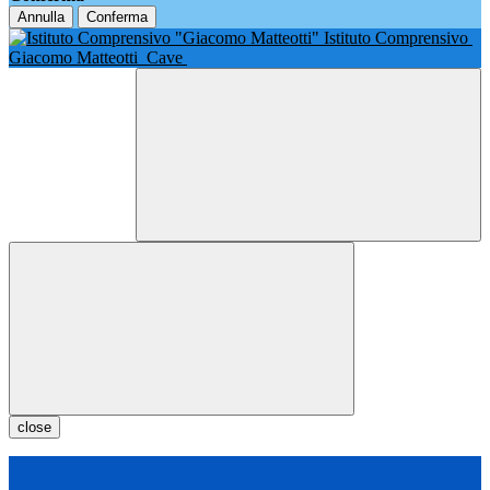
Annulla
Conferma
Istituto Comprensivo
Giacomo Matteotti
Cave
close