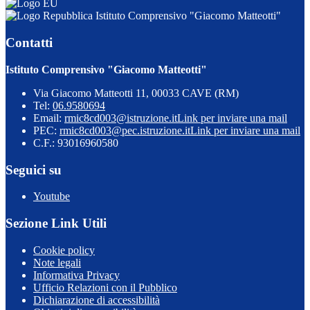
Istituto Comprensivo "Giacomo Matteotti"
Contatti
Istituto Comprensivo "Giacomo Matteotti"
Via Giacomo Matteotti 11, 00033 CAVE (RM)
Tel:
06.9580694
Email:
rmic8cd003@istruzione.it
Link per inviare una mail
PEC:
rmic8cd003@pec.istruzione.it
Link per inviare una mail
C.F.: 93016960580
Seguici su
Youtube
Sezione Link Utili
Cookie policy
Note legali
Informativa Privacy
Ufficio Relazioni con il Pubblico
Dichiarazione di accessibilità