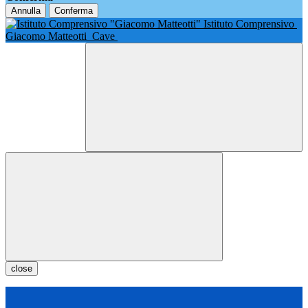
Annulla
Conferma
Istituto Comprensivo
Giacomo Matteotti
Cave
close