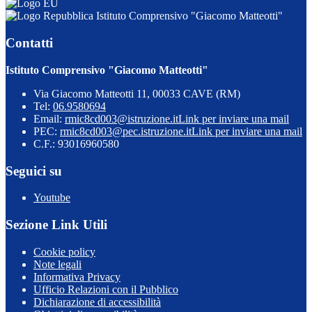
Istituto Comprensivo "Giacomo Matteotti"
Contatti
Istituto Comprensivo "Giacomo Matteotti"
Via Giacomo Matteotti 11, 00033 CAVE (RM)
Tel:
06.9580694
Email:
rmic8cd003@istruzione.it
Link per inviare una mail
PEC:
rmic8cd003@pec.istruzione.it
Link per inviare una mail
C.F.: 93016960580
Seguici su
Youtube
Sezione Link Utili
Cookie policy
Note legali
Informativa Privacy
Ufficio Relazioni con il Pubblico
Dichiarazione di accessibilità