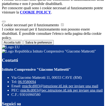
piattaforma e non è possibile disabilitarli.
Per conoscere quali sono i cookie necessari al funzionamento potete
visionare la
COOKIE POLICY
.
Cookie necessari per il funzionamento
I cookie necessari per il funzionamento non possono essere
disabilitati. È possibile consultare l'elenco nella pagina della cookie
policy.
Accetta tutti
Salva le preferenze
Istituto Comprensivo "Giacomo Matteotti"
Contatti
Istituto Comprensivo "Giacomo Matteotti"
Via Giacomo Matteotti 11, 00033 CAVE (RM)
Tel:
06.9580694
Email:
rmic8cd003@istruzione.it
Link per inviare una mail
PEC:
rmic8cd003@pec.istruzione.it
Link per inviare una mail
C.F.: 93016960580
Seguici su