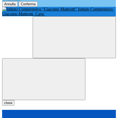
Annulla
Conferma
Istituto Comprensivo
Giacomo Matteotti
Cave
close