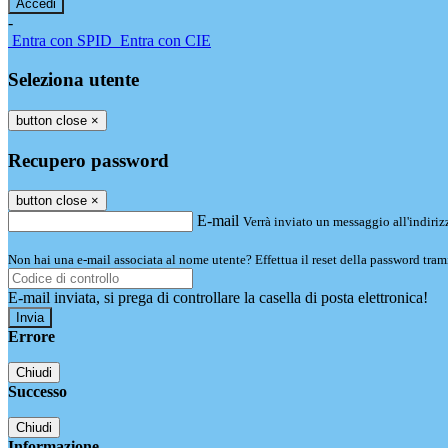
-
Entra con SPID
Entra con CIE
Seleziona utente
button close
×
Recupero password
button close
×
E-mail
Verrà inviato un messaggio all'indirizz
Non hai una e-mail associata al nome utente? Effettua il reset della password tram
E-mail inviata, si prega di controllare la casella di posta elettronica!
Errore
Chiudi
Successo
Chiudi
Informazione