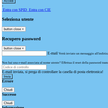
-
Entra con SPID
Entra con CIE
Seleziona utente
button close
×
Recupero password
button close
×
E-mail
Verrà inviato un messaggio all'indirizz
Non hai una e-mail associata al nome utente? Effettua il reset della password tram
E-mail inviata, si prega di controllare la casella di posta elettronica!
Errore
Chiudi
Successo
Chiudi
Informazione