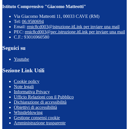
Istituto Comprensivo "Giacomo Matteotti"
Via Giacomo Matteotti 11, 00033 CAVE (RM)
Tel:
06.9580694
Email:
rmic8cd003@istruzione.it
Link per inviare una mail
PEC:
rmic8cd003@pec.istruzione.it
Link per inviare una mail
C.F.: 93016960580
Seguici su
Youtube
Sezione Link Utili
Cookie policy
Note legali
Informativa Privacy
Ufficio Relazioni con il Pubblico
Dichiarazione di accessibilità
Obiettivi di accessibilità
Whistleblowing
Gestione consensi cookie
Amministrazione trasparente