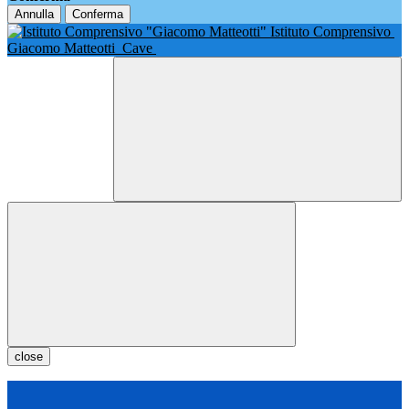
Annulla
Conferma
Istituto Comprensivo
Giacomo Matteotti
Cave
close