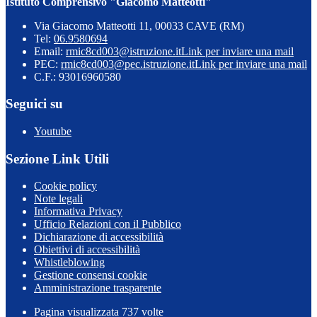
Istituto Comprensivo "Giacomo Matteotti"
Via Giacomo Matteotti 11, 00033 CAVE (RM)
Tel:
06.9580694
Email:
rmic8cd003@istruzione.it
Link per inviare una mail
PEC:
rmic8cd003@pec.istruzione.it
Link per inviare una mail
C.F.: 93016960580
Seguici su
Youtube
Sezione Link Utili
Cookie policy
Note legali
Informativa Privacy
Ufficio Relazioni con il Pubblico
Dichiarazione di accessibilità
Obiettivi di accessibilità
Whistleblowing
Gestione consensi cookie
Amministrazione trasparente
Pagina visualizzata
737
volte