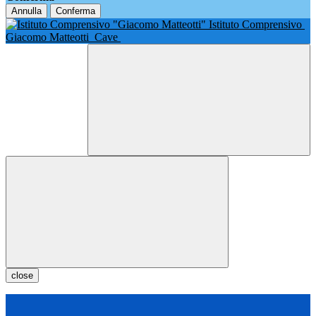
Annulla
Conferma
Istituto Comprensivo
Giacomo Matteotti
Cave
close