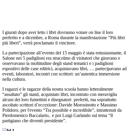
I giurati dopo aver letto i libri dovranno votare on line il loro
preferito e a dicembre, a Roma durante la manifestazione
“Più libri
più liberi”
, verrà proclamato il vincitore.
La partecipazione all’evento del 15 maggio è stata entusiasmante, il
Salone nei 5 padiglioni era stracolmo di visitatori che giravano e
osservavano la moltitudine degli stand tematici e i padiglioni
espositivi delle case editrici, acquistavano libri, … partecipavano ad
eventi, laboratori, incontri con scrittori: un’autentica immersione
nella cultura.
I ragazzi e le ragazze della nostra scuola hanno letteralmente
“assaltato” gli stand, acquistato libri, incontrato con meraviglia
alcuni dei loro fumettisti e disegnatori preferiti, ma soprattutto
ascoltato scrittori d’eccezione: Davide
Morosinotto
e Massimo
Polidoro
, per l'evento “Tra possibile e incredibile”, intrattenuti da
Pierdomenico
Baccalario
, e poi Luigi
Garlando
sul tema “Il
partigiano che diventò presidente”.