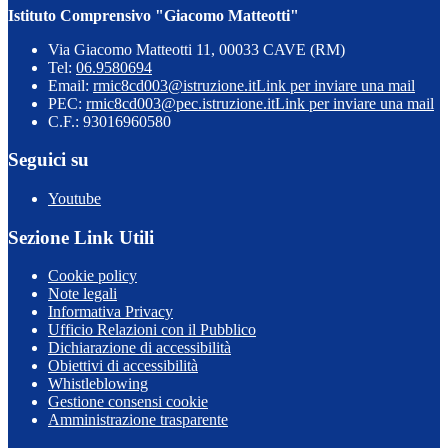
Istituto Comprensivo "Giacomo Matteotti"
Via Giacomo Matteotti 11, 00033 CAVE (RM)
Tel:
06.9580694
Email:
rmic8cd003@istruzione.it
Link per inviare una mail
PEC:
rmic8cd003@pec.istruzione.it
Link per inviare una mail
C.F.: 93016960580
Seguici su
Youtube
Sezione Link Utili
Cookie policy
Note legali
Informativa Privacy
Ufficio Relazioni con il Pubblico
Dichiarazione di accessibilità
Obiettivi di accessibilità
Whistleblowing
Gestione consensi cookie
Amministrazione trasparente