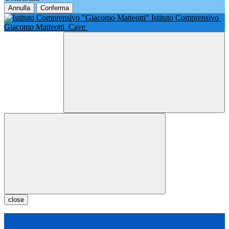
Annulla
Conferma
Istituto Comprensivo
Giacomo Matteotti
Cave
close