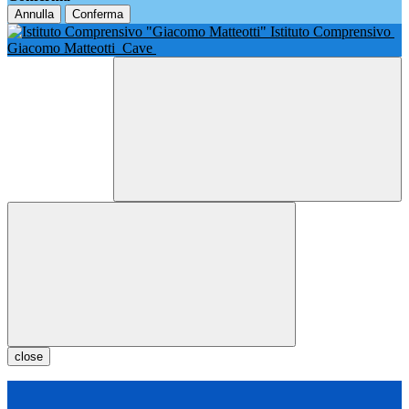
Annulla
Conferma
Istituto Comprensivo
Giacomo Matteotti
Cave
close