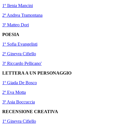
1º Ilenia Mancini
2º Andrea Tramontana
3º Matteo Dori
POESIA
1º Sofia Evangelisti
2º Ginevra Cifiello
3º Riccardo Pellicano'
LETTERA A UN PERSONAGGIO
1º Giada De Bosco
2º Eva Motta
3º Asia Boccuccia
RECENSIONE CREATIVA
1º Ginevra Cifiello