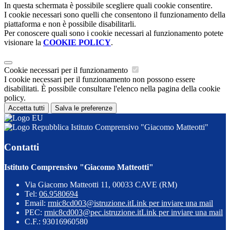
In questa schermata è possibile scegliere quali cookie consentire.
I cookie necessari sono quelli che consentono il funzionamento della
piattaforma e non è possibile disabilitarli.
Per conoscere quali sono i cookie necessari al funzionamento potete
visionare la
COOKIE POLICY
.
Cookie necessari per il funzionamento
I cookie necessari per il funzionamento non possono essere
disabilitati. È possibile consultare l'elenco nella pagina della cookie
policy.
Accetta tutti
Salva le preferenze
Istituto Comprensivo "Giacomo Matteotti"
Contatti
Istituto Comprensivo "Giacomo Matteotti"
Via Giacomo Matteotti 11, 00033 CAVE (RM)
Tel:
06.9580694
Email:
rmic8cd003@istruzione.it
Link per inviare una mail
PEC:
rmic8cd003@pec.istruzione.it
Link per inviare una mail
C.F.: 93016960580